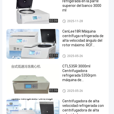
refrigerada en la parte
superior del banco 3000
ml
centrifugadora refrigerada del
02:06
2025-11-28
benchtop
CenLee18R Máquina
centrífuga refrigerada de
alta velocidad ángulo del
rotor máximo. RCF
23469xg para laboratorio
centrifugadora refrigerada del
02:19
2025-05-26
benchtop
CTL535R 3000ml
Centrifugadora
refrigerada 5350rpm
máquina de
centrifugadora de mesa
de baja velocidad
centrifugadora refrigerada del
02:06
2025-05-26
benchtop
Centrifugadora de alta
velocidad refrigerada con
centrifugadora de alta