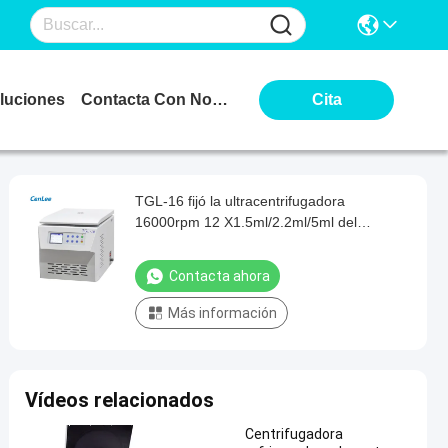
luciones
Contacta Con Nosotros
Cita
TGL-16 fijó la ultracentrifugadora
16000rpm 12 X1.5ml/2.2ml/5ml del
refrigerador de la sangre de la sobremesa
del rotor del ángulo
Contacta ahora
Más información
Vídeos relacionados
Centrifugadora