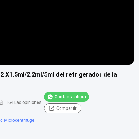
Video
2 X1.5ml/2.2ml/5ml del refrigerador de la
Contacta ahora
164 Las opiniones
Compartir
d Microcentrifuge