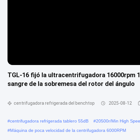
TGL-16 fijó la ultracentrifugadora 16000rpm 1
sangre de la sobremesa del rotor del ángulo
centrifugadora refrigerada del benchtop
2025-08-12
#
centrifugadora refrigerada tablero 55dB
#
20500r/Min High Spee
#
Máquina de poca velocidad de la centrifugadora 6000RPM