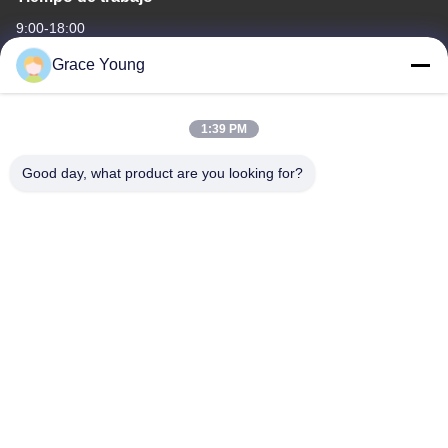
9:00-18:00
Grace Young
Nuestra dirección
Dirección de compañía
1:39 PM
No. 229 Tongzipo West Road, Zona de Desarrollo de Alta
Tecnología de Changsha, provincia de Hunan China 410000
Good day, what product are you looking for?
Dirección de fábrica
No. 229 Tongzipo West Road, Zona de Desarrollo de Alta
Tecnología de Changsha, provincia de Hunan China 410000
Teléfono
0086-185-6947-4156
China es buena. Calidad Centrifugadoras de PRP Proveedor.