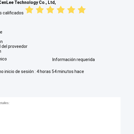
enLee Technology Co., Ltd,
 calificados
re
ón
 del proveedor
n
nico
Información requerida
mo inicio de sesión : 4 horas 54 minutos hace