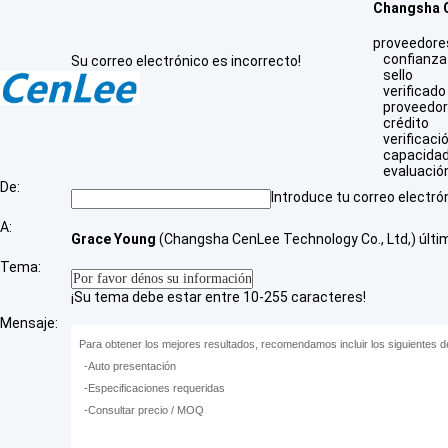
Changsha C
proveedores
confianza
Su correo electrónico es incorrecto!
sello
verificado
proveedo
crédito
verificaci
capacidad
evaluació
De:
Introduce tu correo electró
A:
Grace Young
(
Changsha CenLee Technology Co., Ltd,
)
últi
Tema:
¡Su tema debe estar entre 10-255 caracteres!
Mensaje: