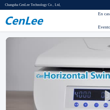
Changsha CenLee Technology Co., Ltd,
En cas
Event