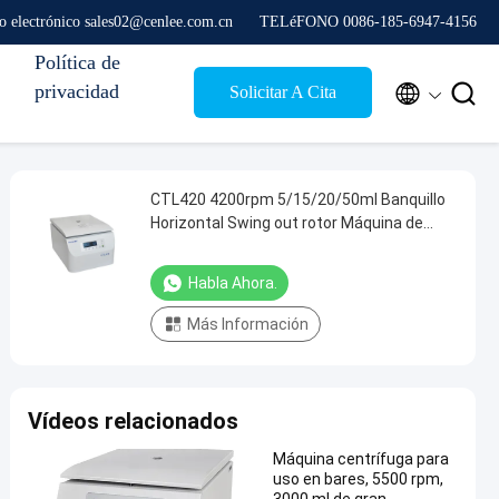
o electrónico sales02@cenlee.com.cn
TELéFONO 0086-185-6947-4156
Política de
privacidad


Solicitar A Cita
CTL420 4200rpm 5/15/20/50ml Banquillo
Horizontal Swing out rotor Máquina de
centrifugadora PRP
Habla Ahora.
Más Información
Vídeos relacionados
Máquina centrífuga para
uso en bares, 5500 rpm,