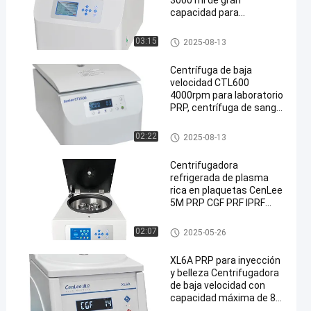
3000 ml de gran
capacidad para
separación de cócteles y
bebidas
Centrifugadoras de PRP
03:15
2025-08-13
Centrífuga de baja
velocidad CTL600
4000rpm para laboratorio
PRP, centrífuga de sangre
PRP, rango de
temporizador min 1-
Centrifugadoras de PRP
02:22
2025-08-13
99min, 250w
Centrifugadora
refrigerada de plasma
rica en plaquetas CenLee
5M PRP CGF PRF IPRF
APRF Centrifugadora
Centrifugadoras de PRP
02:07
2025-05-26
XL6A PRP para inyección
y belleza Centrifugadora
de baja velocidad con
capacidad máxima de 80
ml CGF 10 ml PRF PRP