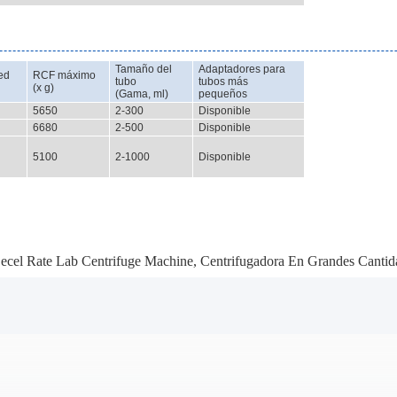
Tamaño del
Adaptadores para
ed
RCF máximo
tubo
tubos más
(x g)
(Gama, ml)
pequeños
5650
2-300
Disponible
6680
2-500
Disponible
5100
2-1000
Disponible
ecel Rate Lab Centrifuge Machine
,
Centrifugadora En Grandes Canti