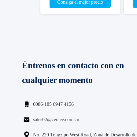
Consiga el mejor precio
Éntrenos en contacto con en
cualquier momento

0086-185 6947 4156

sales02@cenlee.com.cn

No. 229 Tongzipo West Road, Zona de Desarrollo de