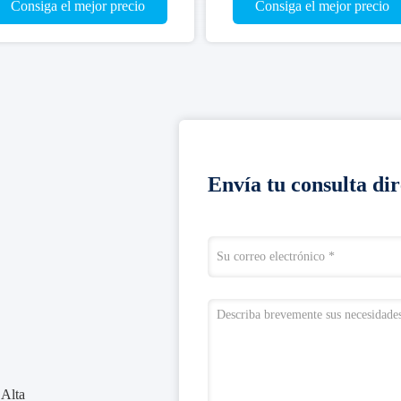
volumn de la centrifugadora
9600ml del piso, centrifugado
Consiga el mejor precio
Consiga el mejor precio
4000ml
ultra de alta velocidad 8000r/
Envía tu consulta di
 Alta