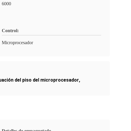
6000
Control:
Microprocesador
tuación del piso del microprocesador
,
Detalles de empaquetado