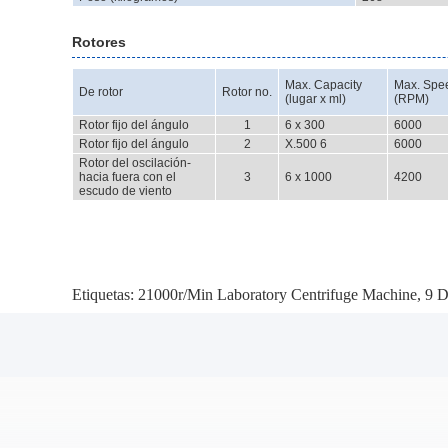
Rotores
Max. Capacity
Max. Spe
De rotor
Rotor no.
(lugar x ml)
(RPM)
Rotor fijo del ángulo
1
6 x 300
6000
Rotor fijo del ángulo
2
X.500 6
6000
Rotor del oscilación-
hacia fuera con el
3
6 x 1000
4200
escudo de viento
Etiquetas:
21000r/Min Laboratory Centrifuge Machine
,
9 D