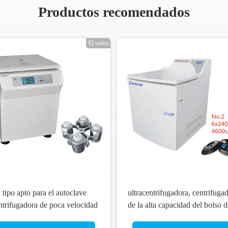
Productos recomendados
El video
tipo apto para el autoclave
ultracentrifugadora, centrifuga
ntrifugadora de poca velocidad
de la alta capacidad del bolso d
refrigerada del piso del alto
sangre de la situación 500K