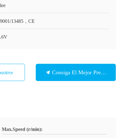
lee
O9001/13485，CE
L6V
sotros
Consiga El Mejor Precio
Max.Speed (r/min):