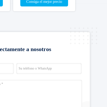
ra
centrifugadora
Consiga el mejor precio
min
rectamente a nosotros