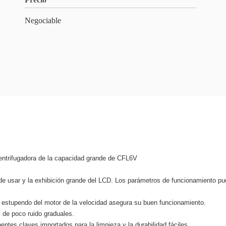
Negociable
 centrifugadora de la capacidad grande de CFL6V
il de usar y la exhibición grande del LCD. Los parámetros de funcionamiento
je estupendo del motor de la velocidad asegura su buen funcionamiento.
 de poco ruido graduales.
tes claves importados para la limpieza y la durabilidad fáciles.