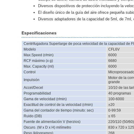
Diversos dispositivos de protección incluyendo la veloci
El diseño único de la guía del aire ofrece pequeña subid
Diversos adaptadores de la capacidad de 5ml, de 7ml, d
Especificaciones
Centrifugadora Superlarge de poca velocidad de la capacidad de Flo
Modelo
CFL6V
Max.Speed (r/min)
6000
RCF máximo (x g)
6680
Max. Capacity (ml)
6000
Control
Microprocesado
Motor de la con
Impulsión
grande
Accel/Decel
10/10 de las tar
Programabilidad
40 programas
Gama de velocidad (r/min)
100-6000
Exactitud de control de la velocidad (r/min)
±20
Gama del contador de tiempo (minuto: sec)
0-99:59
Ruido (DB)
≤ 65
Fuente de alimentación V (herzios)
220/110 (50/60)
Oscuro. (W x D x H) milímetro
830 x 720 x 12
Peso (kilogramos)
268