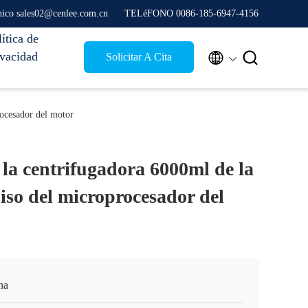
nico sales02@cenlee.com.cn
TELéFONO 0086-185-6947-4156
ítica de
ivacidad


Solicitar A Cita
rocesador del motor
la centrifugadora 6000ml de la
piso del microprocesador del
na