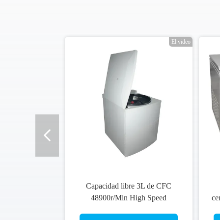
eo
El video
Capacidad libre 3L de CFC
48900r/Min High Speed
ce
Microcentrifuge Large