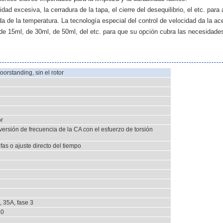
dad excesiva, la cerradura de la tapa, el cierre del desequilibrio, el etc. par
a de la temperatura. La tecnología especial del control de velocidad da la acel
e 15ml, de 30ml, de 50ml, del etc. para que su opción cubra las necesidades
orstanding, sin el rotor
r
versión de frecuencia de la CA con el esfuerzo de torsión
ifas o ajuste directo del tiempo
, 35A, fase 3
50