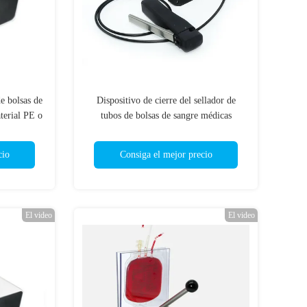
e bolsas de
Dispositivo de cierre del sellador de
terial PE o
tubos de bolsas de sangre médicas
Máquina portátil de sellado térmico de
alta frecuencia
cio
Consiga el mejor precio
El video
El video