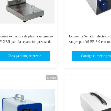
quina extractora de plasma sanguíneo
Economía Sellador eléctrico d
Y-XFJ1 para la separación precisa de
sangre portátil FR-6.0 con ma
sangre en entornos médicos
PVC
Consiga el mejor precio
Consiga el mejor pre
El video