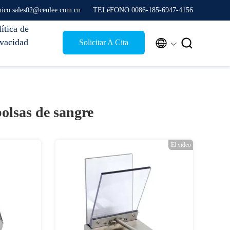
nico sales02@cenlee.com.cn
TELéFONO 0086-185-6947-4156
ítica de
ivacidad


Solicitar A Cita
bolsas de sangre
El video