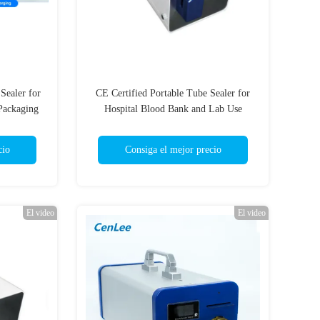
Sealer for
CE Certified Portable Tube Sealer for
Packaging
Hospital Blood Bank and Lab Use
cio
Consiga el mejor precio
El video
El video