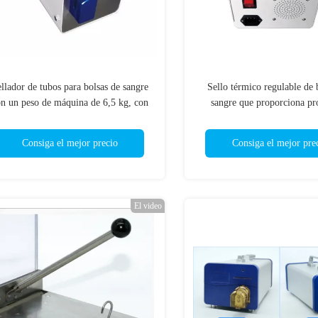
llador de tubos para bolsas de sangre
Sello térmico regulable de 
n un peso de máquina de 6,5 kg, con
sangre que proporciona pr
n rendimiento de frecuencia de 40,68
contra el sobrecalentamiento
z ± 10 kHz para el sellado de tubos
preciso de la temperatura para
Consiga el mejor precio
Consiga el mejor pre
de bolsas de sangre
seguro
El video