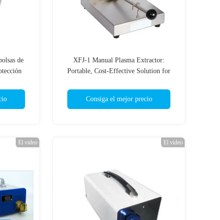
bolsas de
XFJ-1 Manual Plasma Extractor:
otección
Portable, Cost-Effective Solution for
 y control
Blood Component Separation
 un sellado
cio
Consiga el mejor precio
El video
El video