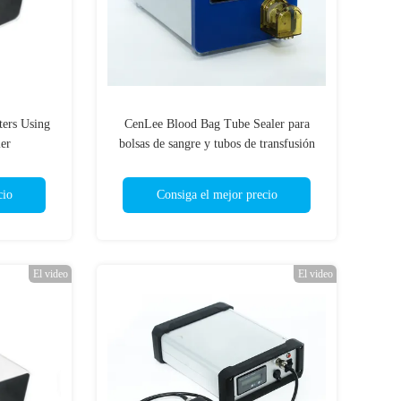
ters Using
CenLee Blood Bag Tube Sealer para
er
bolsas de sangre y tubos de transfusión
Sealing en hospitales y bancos de sangre
cio
Consiga el mejor precio
El video
El video