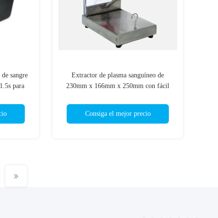
 de sangre
Extractor de plasma sanguíneo de
1.5s para
230mm x 166mm x 250mm con fácil
es, tipo
observación de la separación de plasma y
glóbulos rojos
cio
Consiga el mejor precio