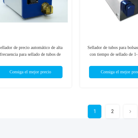
ellador de precio automático de alta
Sellador de tubos para bolsas
frecuencia para sellado de tubos de
con tiempo de sellado de 1-
lsas de hospitales, máquina selladora
bancos de sangre y hospital
móvil para tubos de bolsas de
sellado automático
Consiga el mejor precio
Consiga el mejor pre
recolección de sangre
1
2