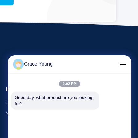
Grace Young
9:02 PM
Eventos
Solicitar A Cita
Good day, what product are you looking 
Casos de trabajo
for?
TELéFONO 0086-185-6947-4156
Noticias


