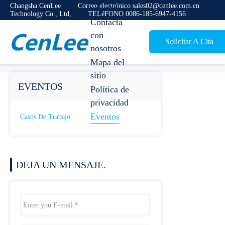
Changsha CenLee
Correo electrónico sales02@cenlee.com.cn
nosotros
Technology Co., Ltd,
TELéFONO 0086-185-6947-4156
Contacta
con
Solicitar A Cita
nosotros
Mapa del
sitio
EVENTOS
Política de
privacidad
Eventos
Casos De Trabajo
DEJA UN MENSAJE.